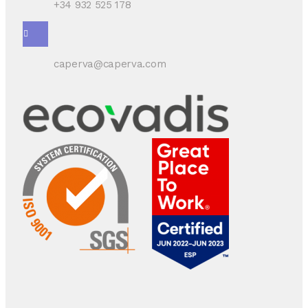
+34 932 525 178
caperva@caperva.com